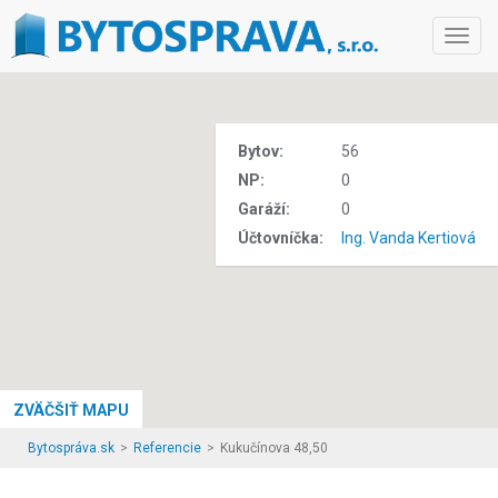
Toggl
navig
Bytov:
56
NP:
0
Garáží:
0
Účtovníčka:
Ing. Vanda Kertiová
ZVÄČŠIŤ MAPU
Bytospráva.sk
Referencie
Kukučínova 48,50