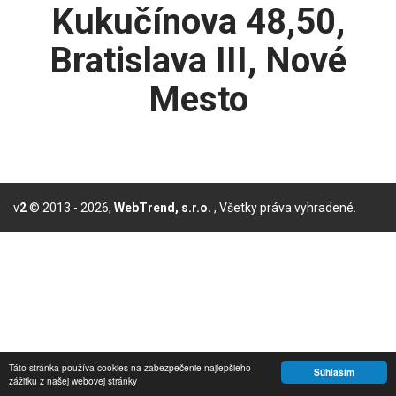
Kukučínova 48,50,
Bratislava III, Nové
Mesto
v
2
© 2013 - 2026,
WebTrend, s.r.o.
, Všetky práva vyhradené.
Táto stránka používa cookies na zabezpečenie najlepšieho
Súhlasím
zážitku z našej webovej stránky