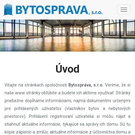
Toggl
navig
Úvod
Vitajte na stránkach spoločnosti
Bytospráva, s.r.o.
Veríme, že si
naše www stránky obľúbite a budete ich aktívne využívať. Stránky
priebežne dopĺňame informáciami, najmä dokumentmi určenými
pre prihlásených užívateľov (vlastníkov bytov a nebytových
priestorov). Prihlásení registrovaní užívatelia si môžu nájsť a
stiahnuť aktuálne informácie, týkajúce sa správy ich domu. Sú tu
kópie zápisníc a zmlúv, aktuálne informácie z účtovníctva domu a